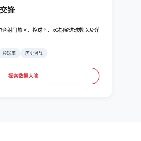
交锋
包含射门热区、控球率、xG期望进球数以及详
控球率
历史对阵
探索数据大脑