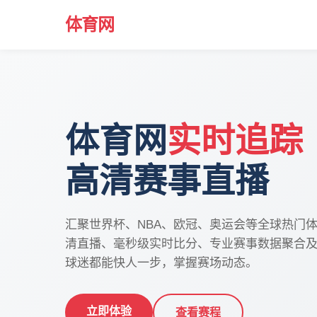
体育网
体育网
实时追踪
高清赛事直播
汇聚世界杯、NBA、欧冠、奥运会等全球热门体育
清直播、毫秒级实时比分、专业赛事数据聚合
球迷都能快人一步，掌握赛场动态。
立即体验
查看赛程