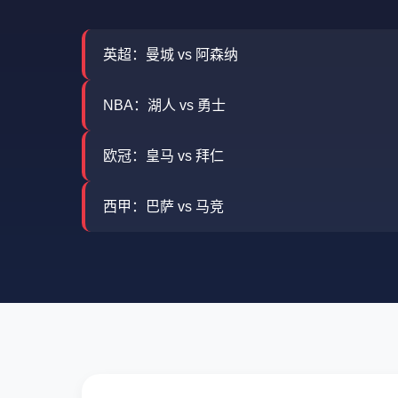
英超：曼城 vs 阿森纳
NBA：湖人 vs 勇士
欧冠：皇马 vs 拜仁
西甲：巴萨 vs 马竞