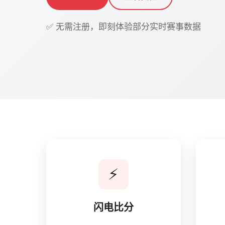
✅ 无需注册，即刻体验部分实时赛事数据
⚡
闪电比分