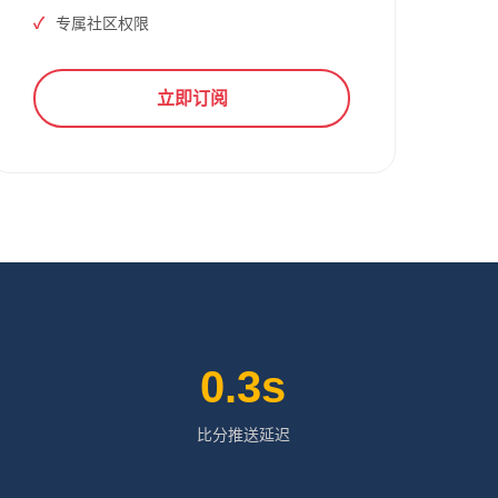
专属社区权限
立即订阅
0.3s
比分推送延迟