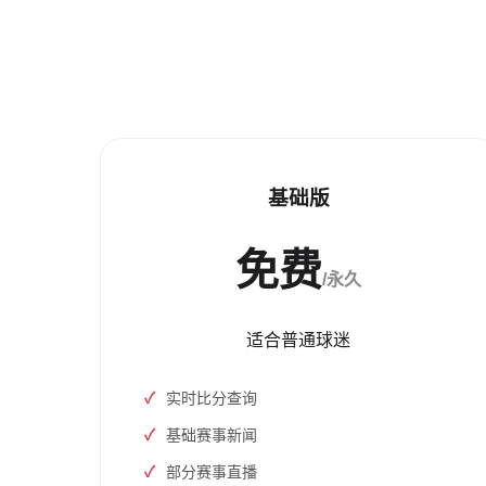
基础版
免费
/永久
适合普通球迷
实时比分查询
基础赛事新闻
部分赛事直播