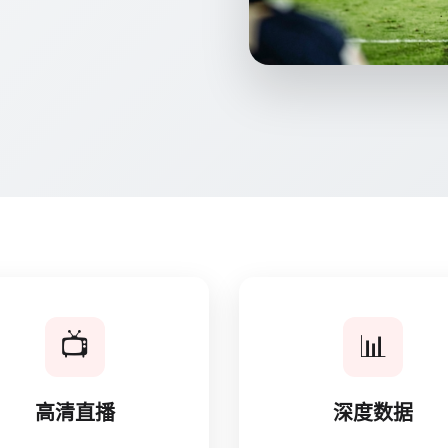
📺
📊
高清直播
深度数据